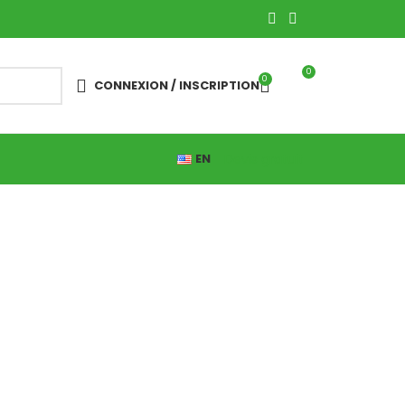
0
0
CONNEXION / INSCRIPTION
Devis gratuit
EN
ion