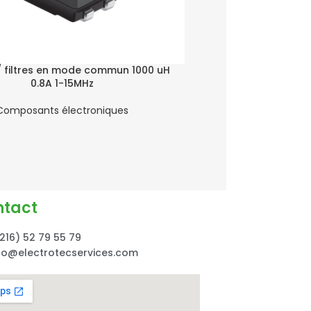
/ filtres en mode commun 1000 uH
Circuits de surveil
0.8A 1-15MHz
Drain Vo
Composants électroniques
Composants
TN
ntact
216) 52 79 55 79
fo@electrotecservices.com