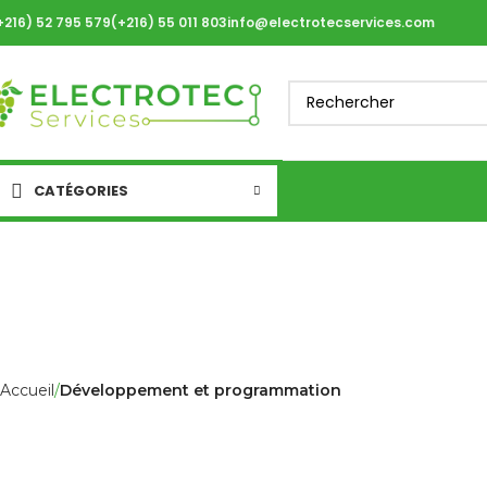
+216) 52 795 579
(+216) 55 011 803
info@electrotecservices.com
CATÉGORIES
Développ
Accueil
Développement et programmation