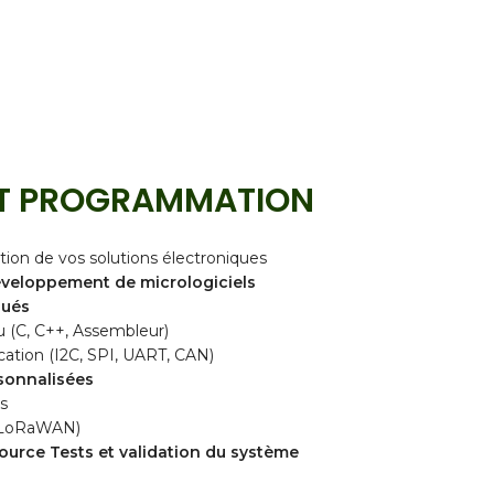
ET PROGRAMMATION
on de vos solutions électroniques
veloppement de micrologiciels
qués
 (C, C++, Assembleur)
ation (I2C, SPI, UART, CAN)
sonnalisées
s
h, LoRaWAN)
urce Tests et validation du système