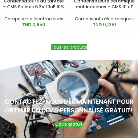
Condensateurs au tantale
Condensateurs céramique
– CMS Solides 6.3V 10uF 10%
multicouches – CMS 10 uF
Composants électroniques
Composants électroniques
TND
0,650
TND
0,200
Tous les produits
CONTACTEZ-NOUS DÈS MAINTENANT POUR
OBTENIR UN DEVIS PERSONNALISÉ GRATUIT!
Devis gratuit