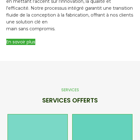
en mettant l'accent sur l'innovation, la qualité et
l'efficacité. Notre processus intégré garantit une transition
fluide de la conception à la fabrication, offrant à nos clients
une solution clé en
main sans compromis.
En savoir plus
SERVICES
SERVICES OFFERTS
Fabrication
Précise
Conception
et
Ingénierie
Grâce à notre
atelier de
Nous utilisons les
fabrication
derniers logiciels
entièrement
de conception
équipé et à notre
assistée par
équipe de