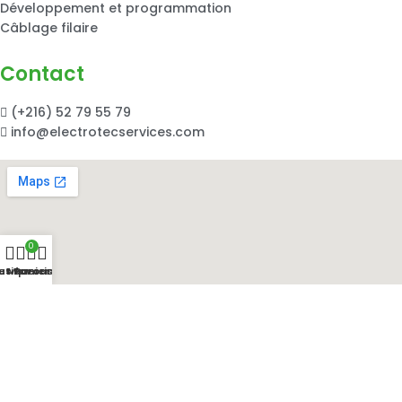
Développement et programmation
Câblage filaire
Contact
(+216) 52 79 55 79
info@electrotecservices.com
0
utique
es favoris
Mon compte
Panier
ELECTROTEC SERVICES © 2024, Développé par
AFROSER –
Agence de communication
Lorem ipsum dolor sit amet, consectetur adipiscing elit. Ut elit